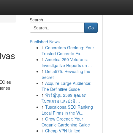
Search
Go
Published News
1
Concreters Geelong: Your
ivas
Trusted Concrete Ex...
1
America 250 Veterans:
Investigative Reports on ...
1
Delta575: Revealing the
Secret
SEO es
1
Acquire Large Audience:
tienes
The Definitive Guide
1
ทัวร์ญี่ปุ่น 2569 สุดยอด
โปรแกรม และยังมี ...
1
Tuscaloosa SEO Ranking
Local Firms in the W...
1
Grow Greener: Your
Organic Gardening Guide
1
Cheap VPN United