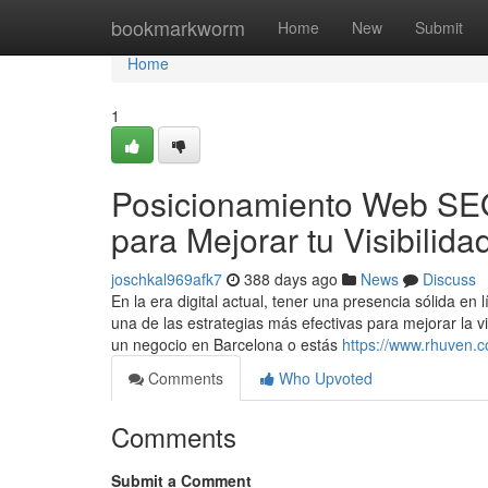
Home
bookmarkworm
Home
New
Submit
Home
1
Posicionamiento Web SEO 
para Mejorar tu Visibilida
joschkal969afk7
388 days ago
News
Discuss
En la era digital actual, tener una presencia sólida e
una de las estrategias más efectivas para mejorar la v
un negocio en Barcelona o estás
https://www.rhuven.
Comments
Who Upvoted
Comments
Submit a Comment