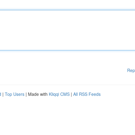
Rep
d
|
Top Users
| Made with
Kliqqi CMS
|
All RSS Feeds