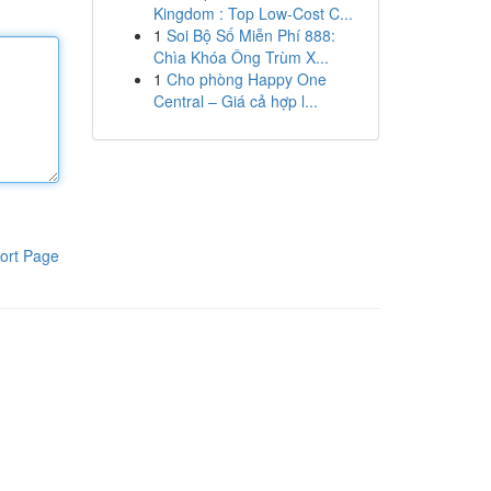
Kingdom : Top Low-Cost C...
1
Soi Bộ Số Miễn Phí 888:
Chìa Khóa Ông Trùm X...
1
Cho phòng Happy One
Central – Giá cả hợp l...
ort Page