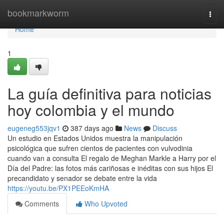
Home
bookmarkworm
Togg
navi
Home
1
La guía definitiva para noticias
hoy colombia y el mundo
eugeneg553jqv1
387 days ago
News
Discuss
Un estudio en Estados Unidos muestra la manipulación
psicológica que sufren cientos de pacientes con vulvodinia
cuando van a consulta El regalo de Meghan Markle a Harry por el
Día del Padre: las fotos más cariñosas e inéditas con sus hijos El
precandidato y senador se debate entre la vida
https://youtu.be/PX1PEEoKmHA
Comments
Who Upvoted