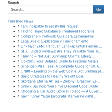
Search
Go
Published News
1
I am incapable to satisfy this request . ...
1
Finding Hope: Substance Treatment Programs ...
1
Comprar em Portugal: Guia para Estrangeiros
1
LegalShield: Explicación y Funcionamiento
1
Link Nyonya4d: Panduan Lengkap untuk Pemain ...
1
SFX Funded Reviews: Are They Valuable Your Tr...
1
Thriving – Not Just Surviving: Optimal Lifestyl...
1
Gold365: Your Detailed Guide to Precious Metals
1
Schengen Visa Fees: A Complete Guide for UK A...
1
ON68 – Leading on the web Spin & Slot Gaming pl...
1
Basic Strategies to Healthy Weight Loss
1
Skórzane Etui na AirTag – Zielony i Brązowy, Ze...
1
Unlock Savings: Your Frive Discount Code Guide
1
Choosing a Car Audio Store in Toledo — A Buyer'...
1
Sayın Koray Yalçın Biyografisi Kariyerine dâhil...