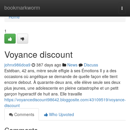
Home
bookmarkworm
Togg
navi
Home
1
Voyance discount
johnx986doa9
387 days ago
News
Discuss
Estéban, 42 ans, mère seule effigie à ses Émotions Il y a des
occasions où angélique se demande de quelle façon elle tient
encore debout. À quarante-deux ans, elle élève seule ses deux
plus jeunes, une adolescente en pleine catastrophe et un petit
garçon hyperactif de huit ans. Elle travaille
https://voyancediscount98642.bloggosite.com/43109519/voyance-
discount
Comments
Who Upvoted
Comments