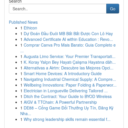
Search
Go
Published News
1
Ethicon
1
Dự Đoán Đầu Đuôi MB Bắt Bắt Được Con Lô Hay
1
Advanced Certificate AI within Education : Revo...
1
Comprar Canva Pro Mais Barato: Guia Completo e
...
1
Augusta Limo Service: Your Premier Transportati...
1
K. Koray Yalçın Bey Hayatı Çalışma Hayatına dâh...
1
Alternativas a Airtm: Descubre las Mejores Opci...
1
Smart Home Devices: A Introductory Guide
1
Navigating Industrial Chemical Supply: A Compre...
1
Wellbeing Innovations: Paper Folding & Paperwor...
1
Electrician in Longueville Delivering Tailored ...
1
Ditch the Contract: Your Guide to BYOD Wireless
1
AIGV & TTChain: A Powerful Partnership
1
DE88 – Cổng Game Đổi Thưởng Uy Tín, Đăng Ký
Nha...
1
Why strong leadership skills remain essential f...