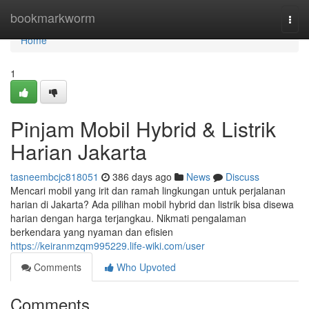
Home
bookmarkworm
Togg
navi
Home
1
Pinjam Mobil Hybrid & Listrik
Harian Jakarta
tasneembcjc818051
386 days ago
News
Discuss
Mencari mobil yang irit dan ramah lingkungan untuk perjalanan
harian di Jakarta? Ada pilihan mobil hybrid dan listrik bisa disewa
harian dengan harga terjangkau. Nikmati pengalaman
berkendara yang nyaman dan efisien
https://keiranmzqm995229.life-wiki.com/user
Comments
Who Upvoted
Comments