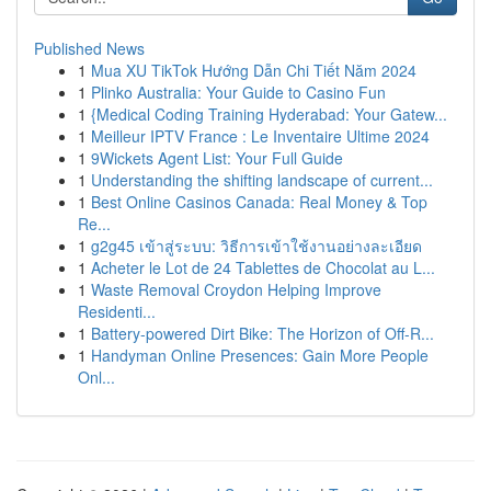
Published News
1
Mua XU TikTok Hướng Dẫn Chi Tiết Năm 2024
1
Plinko Australia: Your Guide to Casino Fun
1
{Medical Coding Training Hyderabad: Your Gatew...
1
Meilleur IPTV France : Le Inventaire Ultime 2024
1
9Wickets Agent List: Your Full Guide
1
Understanding the shifting landscape of current...
1
Best Online Casinos Canada: Real Money & Top
Re...
1
g2g45 เข้าสู่ระบบ: วิธีการเข้าใช้งานอย่างละเอียด
1
Acheter le Lot de 24 Tablettes de Chocolat au L...
1
Waste Removal Croydon Helping Improve
Residenti...
1
Battery-powered Dirt Bike: The Horizon of Off-R...
1
Handyman Online Presences: Gain More People
Onl...