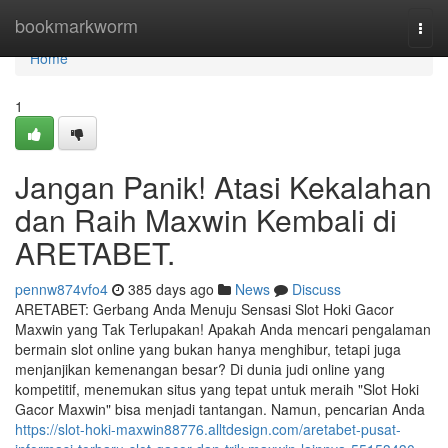
Home
bookmarkworm
Togg
navi
Home
1
Jangan Panik! Atasi Kekalahan
dan Raih Maxwin Kembali di
ARETABET.
pennw874vfo4
385 days ago
News
Discuss
ARETABET: Gerbang Anda Menuju Sensasi Slot Hoki Gacor
Maxwin yang Tak Terlupakan! Apakah Anda mencari pengalaman
bermain slot online yang bukan hanya menghibur, tetapi juga
menjanjikan kemenangan besar? Di dunia judi online yang
kompetitif, menemukan situs yang tepat untuk meraih "Slot Hoki
Gacor Maxwin" bisa menjadi tantangan. Namun, pencarian Anda
https://slot-hoki-maxwin88776.alltdesign.com/aretabet-pusat-