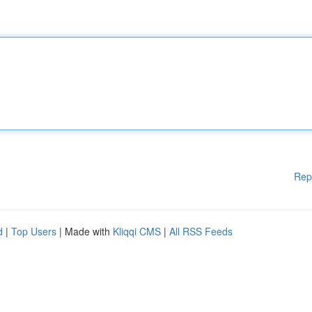
Rep
d
|
Top Users
| Made with
Kliqqi CMS
|
All RSS Feeds