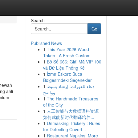
Search
Go
Published News
1
This Year 2026 Wood
Token : A Fresh Custom ...
1
Bộ Số 666: Giải Mã VIP 100
và Dữ Liệu Thống Kê
1
İzmir Eskort: Buca
Bölgesi'ndeki Seçenekler
 mewah
1
دعاء للعورات: إرشاد بسيط
ng ahli
وواضح
emium
1
The Handmade Treasures
of the City
1
人工智能与大数据语料资源
如何赋能新时代翻译培养...
1
Unmasking Trickery : Rules
for Detecting Covert...
1
Restaurant Napkins: More