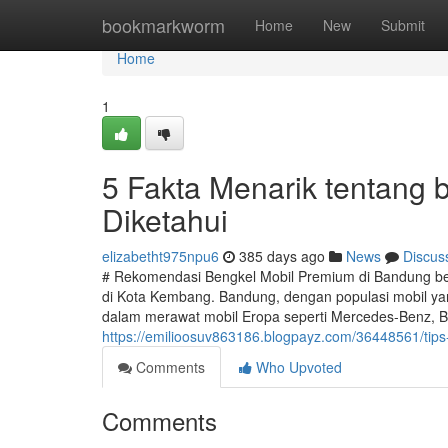
Home
bookmarkworm
Home
New
Submit
Home
1
5 Fakta Menarik tentang 
Diketahui
elizabetht975npu6
385 days ago
News
Discus
# Rekomendasi Bengkel Mobil Premium di Bandung be
di Kota Kembang. Bandung, dengan populasi mobil ya
dalam merawat mobil Eropa seperti Mercedes-Benz, B
https://emilioosuv863186.blogpayz.com/36448561/tips
Comments
Who Upvoted
Comments