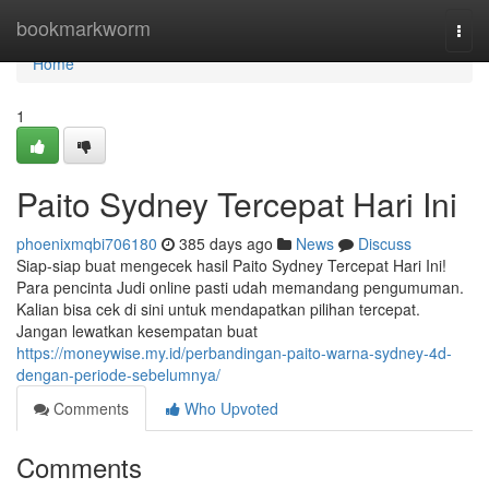
Home
bookmarkworm
Togg
navi
Home
1
Paito Sydney Tercepat Hari Ini
phoenixmqbi706180
385 days ago
News
Discuss
Siap-siap buat mengecek hasil Paito Sydney Tercepat Hari Ini!
Para pencinta Judi online pasti udah memandang pengumuman.
Kalian bisa cek di sini untuk mendapatkan pilihan tercepat.
Jangan lewatkan kesempatan buat
https://moneywise.my.id/perbandingan-paito-warna-sydney-4d-
dengan-periode-sebelumnya/
Comments
Who Upvoted
Comments