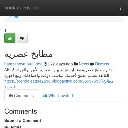
Home
bookmarkworm
Togg
navi
Home
1
مطابخ عصرية
hamzahovmp436856
372 days ago
News
Discuss
ART3 نقدم مطابخ عصرية وعملية تجمع بين التصميم الأنيق والجودة
الفائقة نصمم مطبخ أحلامك ليناسب ذوقك واحتياجاتك وبيع اجهزة
https://brendaiecg842538.bloggactivo.com/35537535/مطابخ-
عصرية
Comments
Who Upvoted
Comments
Submit a Comment
No HTML