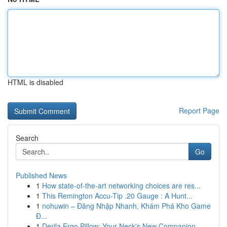
HTML is disabled
Report Page
Search
Go
Published News
1
How state-of-the-art networking choices are res...
1
This Remington Accu-Tip .20 Gauge : A Hunt...
1
nohuwin – Đăng Nhập Nhanh, Khám Phá Kho Game
Đ...
1
Derila Ergo Pillow: Your Neck's New Companion