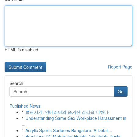
HTML is disabled
Report Page
Search
Go
Published News
1
클린시계, 인테리어의 숨겨진 감각을 더하다
1
Understanding Same-Sex Workplace Harassment in
...
1
Acrylic Sports Surfaces Bangalore: A Detail...
1
Brushless DC Motors for Height-Adjustable Desks...