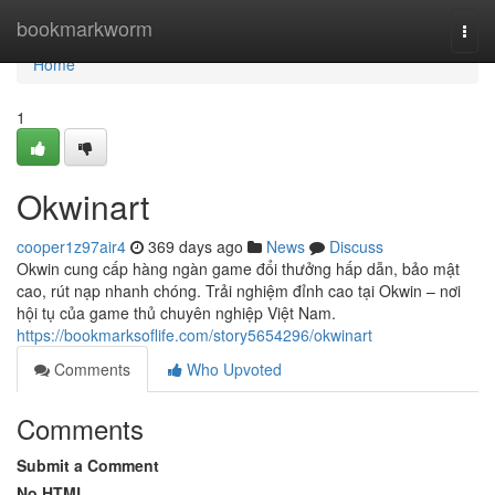
Home
bookmarkworm
Togg
navi
Home
1
Okwinart
cooper1z97air4
369 days ago
News
Discuss
Okwin cung cấp hàng ngàn game đổi thưởng hấp dẫn, bảo mật
cao, rút nạp nhanh chóng. Trải nghiệm đỉnh cao tại Okwin – nơi
hội tụ của game thủ chuyên nghiệp Việt Nam.
https://bookmarksoflife.com/story5654296/okwinart
Comments
Who Upvoted
Comments
Submit a Comment
No HTML