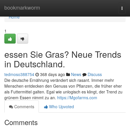
Home
bookmarkworm
Togg
navi
Home
1
essen Sie Gras? Neue Trends
in Deutschland.
tedmoso388754
368 days ago
News
Discuss
Die deutsche Ernährung verändert sich rasant. Immer mehr
Menschen entdecken den Genuss von Pflanzen, die früher eher
als Futtermittel galten. Egal wie unlogisch es klingt, der Trend zu
grünem Essen nimmt zu an.
https://Mgofarms.com
Comments
Who Upvoted
Comments