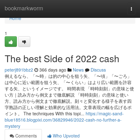
Home
bookmarkworm
Togg
navi
Home
1
The best Side of 2022 cash
peterj891bbz2
366 days ago
News
Discuss
例えるなら、「〜時」は的の中心を狙う矢、「〜頃」「〜ごろ」
は中心に近い範囲を狙う矢、「〜くらい」はより広い範囲を許容
する矢、というイメージです。 時間表現 「時時刻刻」の意味と使
い方｜読み方から例文まで徹底解説 「時時刻刻」の意味と使い
方、読み方から例文まで徹底解説。刻々と変化する様子を表す四
字熟語の正しい理解と効果的な活用法。文章表現の幅を広げるポ
イント。 The techniques With this topi...
https://magic-sand-
blue18516.blogpixi.com/36829946/2022-cash-no-further-a-
mystery
Comments
Who Upvoted