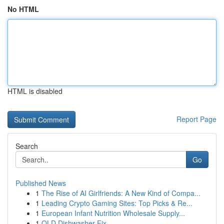
No HTML
HTML is disabled
Report Page
Search
Go
Published News
1
The Rise of AI Girlfriends: A New Kind of Compa...
1
Leading Crypto Gaming Sites: Top Picks & Re...
1
European Infant Nutrition Wholesale Supply...
1
QLD Dishwasher Fix