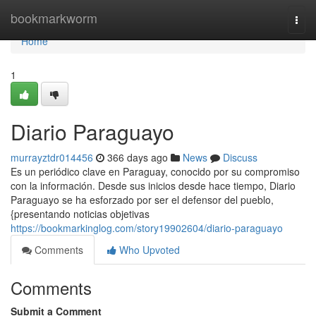
Home
bookmarkworm
Togg
navi
Home
1
Diario Paraguayo
murrayztdr014456
366 days ago
News
Discuss
Es un periódico clave en Paraguay, conocido por su compromiso
con la información. Desde sus inicios desde hace tiempo, Diario
Paraguayo se ha esforzado por ser el defensor del pueblo,
{presentando noticias objetivas
https://bookmarkinglog.com/story19902604/diario-paraguayo
Comments
Who Upvoted
Comments
Submit a Comment