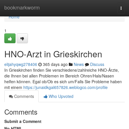
Home
bookmarkworm
Togg
navi
Home
1
HNO-Arzt in Grieskirchen
elijahyqwg278406
365 days ago
News
Discuss
In Grieskirchen finden Sie verschiedene/zahlreiche HNO-Ärzte,
die Ihnen bei allen Problemen im Bereich Ohren/Hals/Nasen
helfen können. Egal ob/Ob es sich um/Falls Sie Probleme haben
mit einem
https://junaidkgal657826.weblogco.com/profile
Comments
Who Upvoted
Comments
Submit a Comment
No HTML