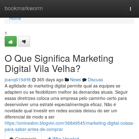
Home
bookmarkworm
Togg
navi
Home
1
O Que Significa Marketing
Digital Vila Velha?
joanq615drf8
365 days ago
News
Discuss
A agilidade do marketing digital permite qual as equipes se
adaptem ou se flexibilizem melhor às demandas atuais. Seguir
essas diretrizes coloca uma empresa pelo caminho certo para
desenvolver uma estraté especialmentegia eficaz. Não é
novidade qual investir em redes sociais deixou do ser um
diferencial de modo a ser
https://ominesbm.blogvivi.com/36849545/marketing-digital-coisas-
para-saber-antes-de-comprar
Comments
Who Upvoted