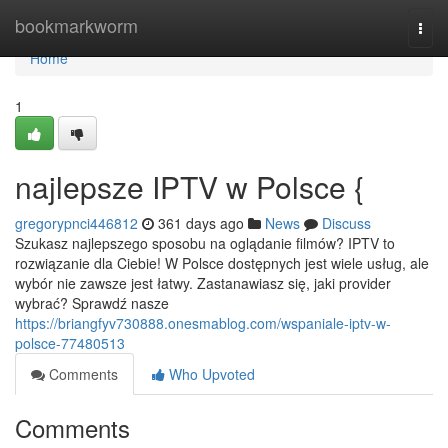
Home
bookmarkworm
Togg
navi
Home
1
najlepsze IPTV w Polsce {
gregorypnci446812
361 days ago
News
Discuss
Szukasz najlepszego sposobu na oglądanie filmów? IPTV to
rozwiązanie dla Ciebie! W Polsce dostępnych jest wiele usług, ale
wybór nie zawsze jest łatwy. Zastanawiasz się, jaki provider
wybrać? Sprawdź nasze
https://briangfyv730888.onesmablog.com/wspaniale-iptv-w-
polsce-77480513
Comments
Who Upvoted
Comments