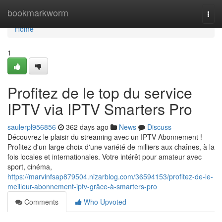
Home
bookmarkworm
Togg
navi
Home
1
Profitez de le top du service
IPTV via IPTV Smarters Pro
saulerpl956856
362 days ago
News
Discuss
Découvrez le plaisir du streaming avec un IPTV Abonnement !
Profitez d'un large choix d'une variété de milliers aux chaînes, à la
fois locales et internationales. Votre intérêt pour amateur avec
sport, cinéma,
https://marvinfsap879504.nizarblog.com/36594153/profitez-de-le-
meilleur-abonnement-iptv-grâce-à-smarters-pro
Comments
Who Upvoted