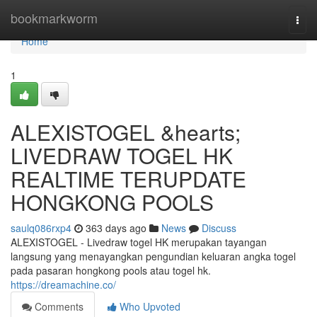
Home
bookmarkworm
Togg
navi
Home
1
ALEXISTOGEL &hearts;
LIVEDRAW TOGEL HK
REALTIME TERUPDATE
HONGKONG POOLS
saulq086rxp4
363 days ago
News
Discuss
ALEXISTOGEL - Livedraw togel HK merupakan tayangan
langsung yang menayangkan pengundian keluaran angka togel
pada pasaran hongkong pools atau togel hk.
https://dreamachine.co/
Comments
Who Upvoted