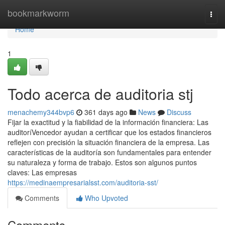
Home
bookmarkworm
Togg
navi
Home
1
Todo acerca de auditoria stj
menachemy344bvp6
361 days ago
News
Discuss
Fijar la exactitud y la fiabilidad de la información financiera: Las
auditoríVencedor ayudan a certificar que los estados financieros
reflejen con precisión la situación financiera de la empresa. Las
características de la auditoría son fundamentales para entender
su naturaleza y forma de trabajo. Estos son algunos puntos
claves: Las empresas
https://medinaempresarialsst.com/auditoria-sst/
Comments
Who Upvoted
Comments