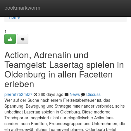
Home
bookmarkworm
Home
1
Action, Adrenalin und
Teamgeist: Lasertag spielen in
Oldenburg in allen Facetten
erleben
pierret752mtz7
360 days ago
News
Discuss
Wer auf der Suche nach einem Freizeitabenteuer ist, das
Spannung, Bewegung und Strategie miteinander verbindet, sollte
unbedingt Lasertag spielen in Oldenburg. Diese moderne
Trendsportart begeistert nicht nur eingefleischte Actionfans,
sondern auch Familien, Freundesgruppen und Unternehmen, die
ein außergewöhnliches Teamevent planen. Oldenburg bietet