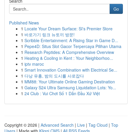
Search
Go
Published News
1
Locate Your Dream Surface: SI's Premier Store
1
바로가기 링크 뉴토끼 방문!
1
Scribble Entertainment: A Rising Star in Game D...
1
Pepe4D: Situs Slot Gacor Terpercaya Pilihan Utama
1
Research Peptides: A Comprehensive Overview
1
Heating & Cooling in Kent : Your Neighborhoo...
1
iptv maroc
1
Smart Innovation Combination with Electrical Se...
1
다낭 유흥, 밤의 도시를 사로잡다
1
MM88: Your Ultimate Online Gaming Destination
1
Galaxy S24 Ultra Samsung Liquidation Lots: Yo...
1
24 Club : Vui Chơi Số 1 Dẫn Đầu Xứ Việt
Copyright © 2026 |
Advanced Search
|
Live
|
Tag Cloud
|
Top
Users
| Made with
Kliqqi CMS
|
All RSS Feeds