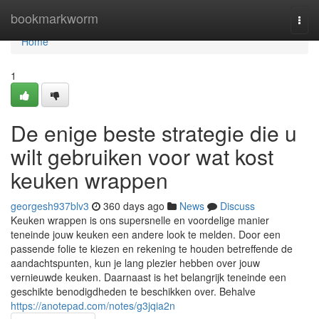
Home
bookmarkworm
Togg
navi
Home
1
De enige beste strategie die u
wilt gebruiken voor wat kost
keuken wrappen
georgesh937blv3
360 days ago
News
Discuss
Keuken wrappen is ons supersnelle en voordelige manier
teneinde jouw keuken een andere look te melden. Door een
passende folie te kiezen en rekening te houden betreffende de
aandachtspunten, kun je lang plezier hebben over jouw
vernieuwde keuken. Daarnaast is het belangrijk teneinde een
geschikte benodigdheden te beschikken over. Behalve
https://anotepad.com/notes/g3jqia2n