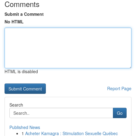
Comments
Submit a Comment
No HTML
HTML is disabled
Report Page
Search
Go
Published News
1
Acheter Kamagra : Stimulation Sexuelle Québec