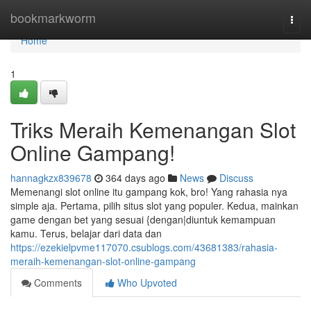
Home
bookmarkworm
Togg
navi
Home
1
Triks Meraih Kemenangan Slot
Online Gampang!
hannagkzx839678
364 days ago
News
Discuss
Memenangi slot online itu gampang kok, bro! Yang rahasia nya
simple aja. Pertama, pilih situs slot yang populer. Kedua, mainkan
game dengan bet yang sesuai {dengan|diuntuk kemampuan
kamu. Terus, belajar dari data dan
https://ezekielpvme117070.csublogs.com/43681383/rahasia-
meraih-kemenangan-slot-online-gampang
Comments
Who Upvoted