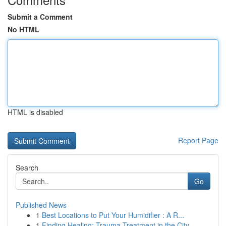
Submit a Comment
No HTML
HTML is disabled
Report Page
Search
Go
Published News
1
Best Locations to Put Your Humidifier : A R...
1
Finding Healing: Trauma Treatment in the City