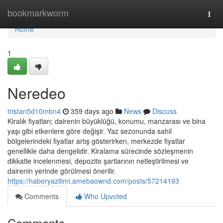
Home
bookmarkworm
Togg
navi
Home
1
Neredeo
tristan5d10mbn4
359 days ago
News
Discuss
Kiralık fiyatları; dairenin büyüklüğü, konumu, manzarası ve bina
yaşı gibi etkenlere göre değişir. Yaz sezonunda sahil
bölgelerindeki fiyatlar artış gösterirken, merkezde fiyatlar
genellikle daha dengelidir. Kiralama sürecinde sözleşmenin
dikkatle incelenmesi, depozito şartlarının netleştirilmesi ve
dairenin yerinde görülmesi önerilir.
https://haberyazilimi.amebaownd.com/posts/57214193
Comments
Who Upvoted
Comments