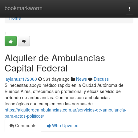
Home
bookmarkworm
Togg
navi
Home
1
Alquiler de Ambulancias
Capital Federal
laylahuzr172060
361 days ago
News
Discuss
Si necesitas apoyo médico rápido en la Ciudad Autónoma de
Buenos Aires, ofrecemos un profesional y eficaz servicio de
arriendo de ambulancias. Contamos con ambulancias
tecnológicas que cumplen con las normas de
https://alquilerdeambulancias.com.ar/servicios-de-ambulancia-
para-actos-politicos/
Comments
Who Upvoted