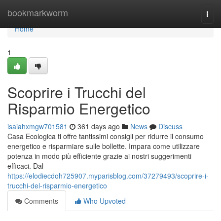
Home
bookmarkworm
Togg
navi
Home
1
Scoprire i Trucchi del
Risparmio Energetico
isaiahxmgw701581
361 days ago
News
Discuss
Casa Ecologica ti offre tantissimi consigli per ridurre il consumo
energetico e risparmiare sulle bollette. Impara come utilizzare
potenza in modo più efficiente grazie ai nostri suggerimenti
efficaci. Dal
https://elodiecdoh725907.myparisblog.com/37279493/scoprire-i-
trucchi-del-risparmio-energetico
Comments
Who Upvoted