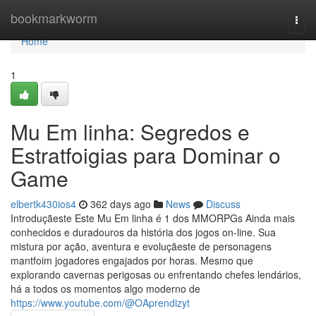
Home
bookmarkworm
Togg
navi
Home
1
Mu Em linha: Segredos e
Estratfoigias para Dominar o
Game
elbertk430ios4
362 days ago
News
Discuss
Introduçãeste Este Mu Em linha é 1 dos MMORPGs Ainda mais
conhecidos e duradouros da história dos jogos on-line. Sua
mistura por ação, aventura e evoluçãeste de personagens
mantfoim jogadores engajados por horas. Mesmo que
explorando cavernas perigosas ou enfrentando chefes lendários,
há a todos os momentos algo moderno de
https://www.youtube.com/@OAprendizyt