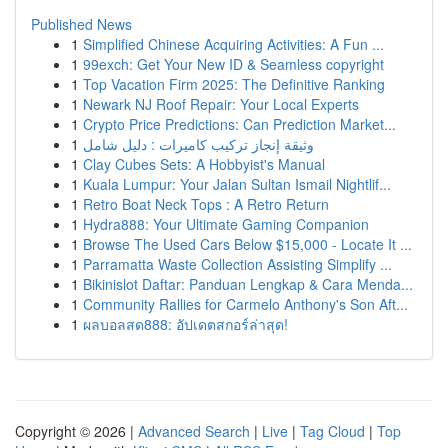
Published News
1
Simplified Chinese Acquiring Activities: A Fun ...
1
99exch: Get Your New ID & Seamless copyright
1
Top Vacation Firm 2025: The Definitive Ranking
1
Newark NJ Roof Repair: Your Local Experts
1
Crypto Price Predictions: Can Prediction Market...
1
وثيقة إنجاز تركيب كاميرات : دليل شامل
1
Clay Cubes Sets: A Hobbyist's Manual
1
Kuala Lumpur: Your Jalan Sultan Ismail Nightlif...
1
Retro Boat Neck Tops : A Retro Return
1
Hydra888: Your Ultimate Gaming Companion
1
Browse The Used Cars Below $15,000 - Locate It ...
1
Parramatta Waste Collection Assisting Simplify ...
1
Bikinislot Daftar: Panduan Lengkap & Cara Menda...
1
Community Rallies for Carmelo Anthony's Son Aft...
1
ผลบอลสด888: อัปเดตสกอร์ล่าสุด!
Copyright © 2026 |
Advanced Search
|
Live
|
Tag Cloud
|
Top