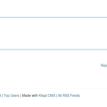
Rep
d
|
Top Users
| Made with
Kliqqi CMS
|
All RSS Feeds