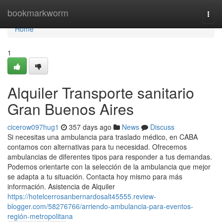
Home
bookmarkworm
Togg
navi
Home
1
Alquiler Transporte sanitario
Gran Buenos Aires
cicerow097hug1
357 days ago
News
Discuss
Si necesitas una ambulancia para traslado médico, en CABA
contamos con alternativas para tu necesidad. Ofrecemos
ambulancias de diferentes tipos para responder a tus demandas.
Podemos orientarte con la selección de la ambulancia que mejor
se adapta a tu situación. Contacta hoy mismo para más
información. Asistencia de Alquiler
https://hotelcerrosanbernardosalt45555.review-
blogger.com/58276766/arriendo-ambulancia-para-eventos-
región-metropolitana