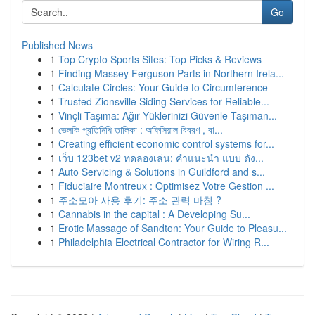
Go
Published News
1
Top Crypto Sports Sites: Top Picks & Reviews
1
Finding Massey Ferguson Parts in Northern Irela...
1
Calculate Circles: Your Guide to Circumference
1
Trusted Zionsville Siding Services for Reliable...
1
Vinçli Taşıma: Ağır Yüklerinizi Güvenle Taşıman...
1
ভেলকি প্রতিনিধি তালিকা : অফিসিয়াল বিবরণ , বা...
1
Creating efficient economic control systems for...
1
เว็บ 123bet v2 ทดลองเล่น: คำแนะนำ แบบ ดัง...
1
Auto Servicing & Solutions in Guildford and s...
1
Fiduciaire Montreux : Optimisez Votre Gestion ...
1
주소모아 사용 후기: 주소 관력 마침 ?
1
Cannabis in the capital : A Developing Su...
1
Erotic Massage of Sandton: Your Guide to Pleasu...
1
Philadelphia Electrical Contractor for Wiring R...