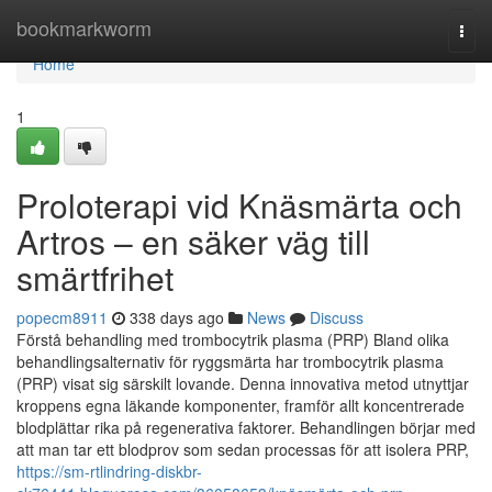
Home
bookmarkworm
Togg
navi
Home
1
Proloterapi vid Knäsmärta och
Artros – en säker väg till
smärtfrihet
popecm8911
338 days ago
News
Discuss
Förstå behandling med trombocytrik plasma (PRP) Bland olika
behandlingsalternativ för ryggsmärta har trombocytrik plasma
(PRP) visat sig särskilt lovande. Denna innovativa metod utnyttjar
kroppens egna läkande komponenter, framför allt koncentrerade
blodplättar rika på regenerativa faktorer. Behandlingen börjar med
att man tar ett blodprov som sedan processas för att isolera PRP,
https://sm-rtlindring-diskbr-