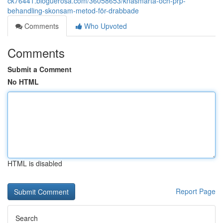
ck76441.bloguerosa.com/36058653/knäsmärta-och-prp-
behandling-skonsam-metod-för-drabbade
Comments
Who Upvoted
Comments
Submit a Comment
No HTML
HTML is disabled
Report Page
Search