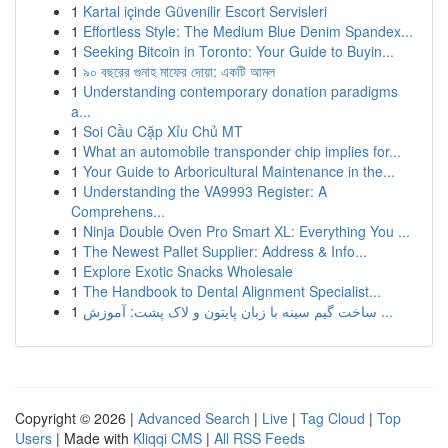
1
Kartal içinde Güvenilir Escort Servisleri
1
Effortless Style: The Medium Blue Denim Spandex...
1
Seeking Bitcoin in Toronto: Your Guide to Buyin...
1
৯০ বছরের গুনাহ মাফের দোয়া: একটি আমল
1
Understanding contemporary donation paradigms
a...
1
Soi Cầu Cặp Xỉu Chủ MT
1
What an automobile transponder chip implies for...
1
Your Guide to Arboricultural Maintenance in the...
1
Understanding the VA9993 Register: A
Comprehens...
1
Ninja Double Oven Pro Smart XL: Everything You ...
1
The Newest Pallet Supplier: Address & Info...
1
Explore Exotic Snacks Wholesale
1
The Handbook to Dental Alignment Specialist...
1
ساخت گیم سینه با زبان پایتون و لاک پشت: آموزش ...
Copyright © 2026 |
Advanced Search
|
Live
|
Tag Cloud
|
Top
Users
| Made with
Kliqqi CMS
|
All RSS Feeds