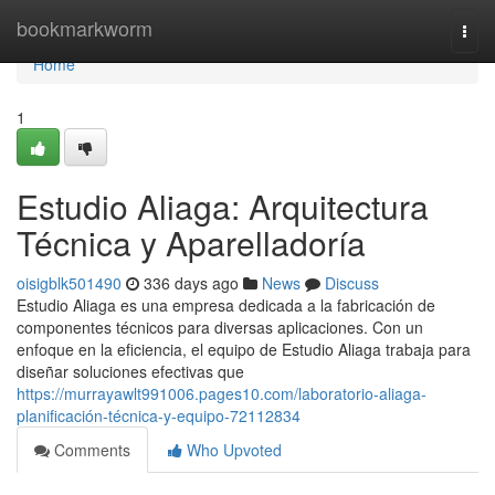
Home
bookmarkworm
Togg
navi
Home
1
Estudio Aliaga: Arquitectura
Técnica y Aparelladoría
oisigblk501490
336 days ago
News
Discuss
Estudio Aliaga es una empresa dedicada a la fabricación de
componentes técnicos para diversas aplicaciones. Con un
enfoque en la eficiencia, el equipo de Estudio Aliaga trabaja para
diseñar soluciones efectivas que
https://murrayawlt991006.pages10.com/laboratorio-aliaga-
planificación-técnica-y-equipo-72112834
Comments
Who Upvoted