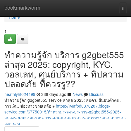
Home
bookmarkworm
Togg
navi
Home
1
ทำความรู้จัก บริการ g2gbet555
ล่าสุด 2025: copyright, KYC,
วอลเลท, ศูนย์บริการ + ทิปความ
ปลอดภัย ที่ควรรู??
heathlyhf024499
338 days ago
News
Discuss
ทำความรู้จัก g2gbet555 service ล่าสุด 2025: สมัคร, ยืนยันตัวตน,
การเงิน, ช่องทางช่วยเหลือ +
https://liviafbdu370207.blogs-
service.com/67750015/ทำความร-จ-ก-บร-การ-g2gbet555-2025-
สม-คร-ย-นย-นต-วตน-การเง-น-ศ-นย-บร-การ-แนวทางแก-ป-ญหาเบ-
องต-น-ท