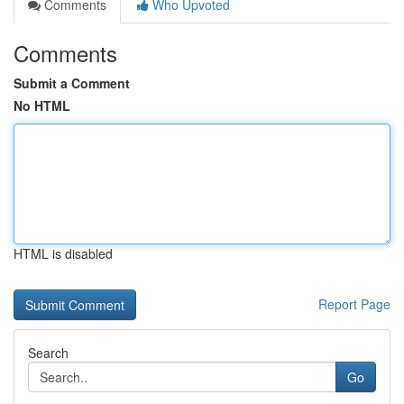
Comments
Who Upvoted
Comments
Submit a Comment
No HTML
HTML is disabled
Report Page
Search
Go