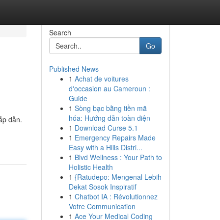
Search
Go
Published News
1
Achat de voitures
d'occasion au Cameroun :
Guide
1
Sòng bạc bằng tiền mã
hóa: Hướng dẫn toàn diện
hấp dẫn.
1
Download Curse 5.1
1
Emergency Repairs Made
Easy with a Hills Distri...
1
Blvd Wellness : Your Path to
Holistic Health
1
{Ratudepo: Mengenal Lebih
Dekat Sosok Inspiratif
1
Chatbot IA : Révolutionnez
Votre Communication
1
Ace Your Medical Coding