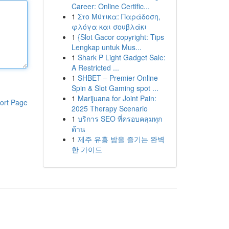
Career: Online Certific...
1
Στο Μύτικα: Παράδοση,
φλόγα και σουβλάκι
1
{Slot Gacor copyright: Tips
Lengkap untuk Mus...
1
Shark P Light Gadget Sale:
A Restricted ...
1
SHBET – Premier Online
Spin & Slot Gaming spot ...
1
Marijuana for Joint Pain:
ort Page
2025 Therapy Scenario
1
บริการ SEO ที่ครอบคลุมทุก
ด้าน
1
제주 유흥 밤을 즐기는 완벽
한 가이드