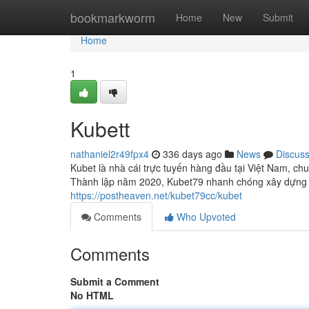
Home
bookmarkworm
Home
New
Submit
Home
1
Kubett
nathaniel2r49fpx4
336 days ago
News
Discus
Kubet là nhà cái trực tuyến hàng đầu tại Việt Nam, chu
Thành lập năm 2020, Kubet79 nhanh chóng xây dựng uy
https://postheaven.net/kubet79cc/kubet
Comments
Who Upvoted
Comments
Submit a Comment
No HTML