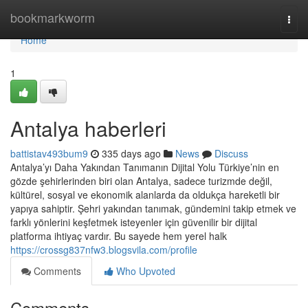
Home
bookmarkworm
Togg
navi
Home
1
Antalya haberleri
battistav493bum9
335 days ago
News
Discuss
Antalya’yı Daha Yakından Tanımanın Dijital Yolu Türkiye’nin en
gözde şehirlerinden biri olan Antalya, sadece turizmde değil,
kültürel, sosyal ve ekonomik alanlarda da oldukça hareketli bir
yapıya sahiptir. Şehri yakından tanımak, gündemini takip etmek ve
farklı yönlerini keşfetmek isteyenler için güvenilir bir dijital
platforma ihtiyaç vardır. Bu sayede hem yerel halk
https://crossg837nfw3.blogsvila.com/profile
Comments
Who Upvoted
Comments