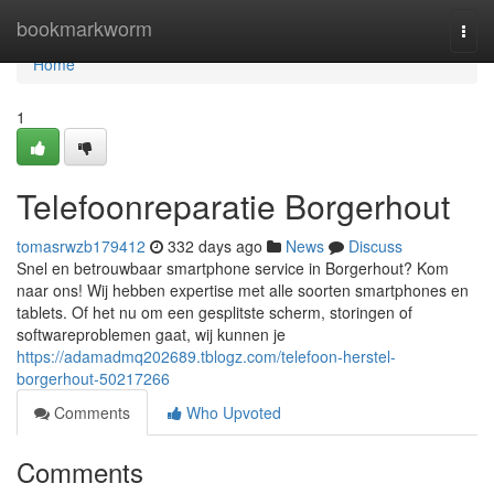
Home
bookmarkworm
Togg
navi
Home
1
Telefoonreparatie Borgerhout
tomasrwzb179412
332 days ago
News
Discuss
Snel en betrouwbaar smartphone service in Borgerhout? Kom
naar ons! Wij hebben expertise met alle soorten smartphones en
tablets. Of het nu om een gesplitste scherm, storingen of
softwareproblemen gaat, wij kunnen je
https://adamadmq202689.tblogz.com/telefoon-herstel-
borgerhout-50217266
Comments
Who Upvoted
Comments