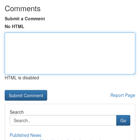
Comments
Submit a Comment
No HTML
HTML is disabled
Report Page
Search
Go
Published News