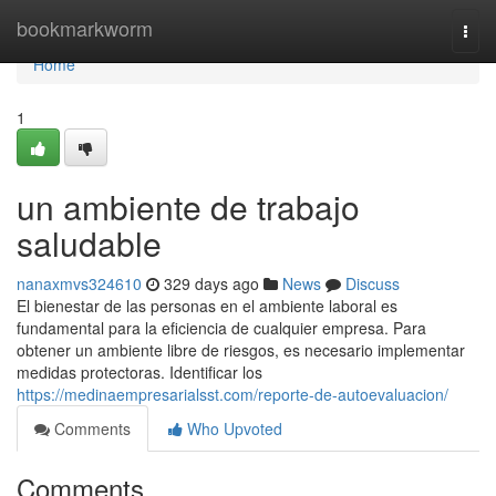
Home
bookmarkworm
Togg
navi
Home
1
un ambiente de trabajo
saludable
nanaxmvs324610
329 days ago
News
Discuss
El bienestar de las personas en el ambiente laboral es
fundamental para la eficiencia de cualquier empresa. Para
obtener un ambiente libre de riesgos, es necesario implementar
medidas protectoras. Identificar los
https://medinaempresarialsst.com/reporte-de-autoevaluacion/
Comments
Who Upvoted
Comments