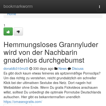
Home
bookmarkworm
Togg
navi
Home
1
Hemmungsloses Grannyluder
wird von der Nachbarin
gnadenlos durchgebumst
donaldb310mzl3
330 days ago
News
Discuss
Es gibt doch kaum etwas feineres als spitzenmäßige Pornoclips?
Um das richtig zu verstehen, reicht grundsätzlich ein schneller
Klick bei der ultimativen Sextube des Netz. Dort nageln hot
Weibsbilder ohne Ende. Wenn Du gratis Fickvideos anschauen
willst, solltest Du unbedingt die optimale Pornotube Deutschlands
aufsuchen. Hier gibt es bekanntermaßen unendlich
https://omasexgratis.com/