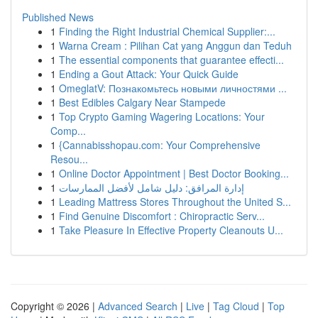
Published News
1
Finding the Right Industrial Chemical Supplier:...
1
Warna Cream : Pilihan Cat yang Anggun dan Teduh
1
The essential components that guarantee effecti...
1
Ending a Gout Attack: Your Quick Guide
1
OmeglatV: Познакомьтесь новыми личностями ...
1
Best Edibles Calgary Near Stampede
1
Top Crypto Gaming Wagering Locations: Your
Comp...
1
{Cannabisshopau.com: Your Comprehensive
Resou...
1
Online Doctor Appointment | Best Doctor Booking...
1
إدارة المرافق: دليل شامل لأفضل الممارسات
1
Leading Mattress Stores Throughout the United S...
1
Find Genuine Discomfort : Chiropractic Serv...
1
Take Pleasure In Effective Property Cleanouts U...
Copyright © 2026 |
Advanced Search
|
Live
|
Tag Cloud
|
Top