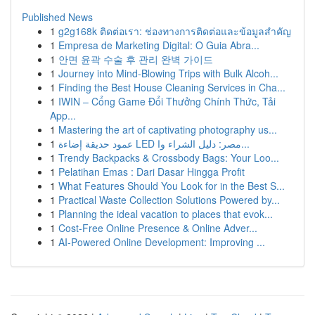
Published News
1
g2g168k ติดต่อเรา: ช่องทางการติดต่อและข้อมูลสำคัญ
1
Empresa de Marketing Digital: O Guia Abra...
1
안면 윤곽 수술 후 관리 완벽 가이드
1
Journey into Mind-Blowing Trips with Bulk Alcoh...
1
Finding the Best House Cleaning Services in Cha...
1
IWIN – Cổng Game Đổi Thưởng Chính Thức, Tải
App...
1
Mastering the art of captivating photography us...
1
عمود حديقة إضاءة LED مصر: دليل الشراء وا...
1
Trendy Backpacks & Crossbody Bags: Your Loo...
1
Pelatihan Emas : Dari Dasar Hingga Profit
1
What Features Should You Look for in the Best S...
1
Practical Waste Collection Solutions Powered by...
1
Planning the ideal vacation to places that evok...
1
Cost-Free Online Presence & Online Adver...
1
AI-Powered Online Development: Improving ...