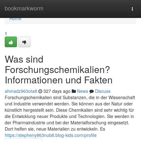
Home
bookmarkworm
Togg
navi
Home
1
Was sind
Forschungschemikalien?
Informationen und Fakten
ahmadz963ota8
327 days ago
News
Discuss
Forschungschemikalien sind Substanzen, die in der Wissenschaft
und Industrie verwendet werden. Sie können aus der Natur oder
künstlich hergestellt sein. Diese Chemikalien sind sehr wichtig für
die Entwicklung neuer Produkte und Technologien. Sie werden in
der Pharmaindustrie und bei der Materialforschung eingesetzt.
Dort helfen sie, neue Materialien zu entwickeln. Es
https://stepheny863nub8.blog-kids.com/profile