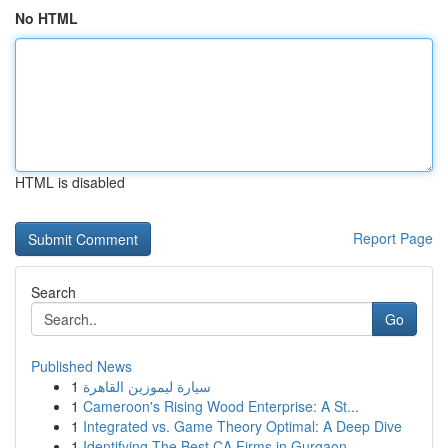
No HTML
HTML is disabled
Report Page
Search
Go
Published News
1
سيارة ليموزين القاهرة
1
Cameroon's Rising Wood Enterprise: A St...
1
Integrated vs. Game Theory Optimal: A Deep Dive
1
Identifying The Best CA Firms in Gurgaon