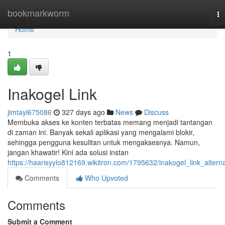
Home
bookmarkworm
To
na
Home
1
Inakogel Link
jimtayl675086
327 days ago
News
Discuss
Membuka akses ke konten terbatas memang menjadi tantangan
di zaman ini. Banyak sekali aplikasi yang mengalami blokir,
sehingga pengguna kesulitan untuk mengaksesnya. Namun,
jangan khawatir! Kini ada solusi instan
https://haarisyylo812169.wikitron.com/1795632/inakogel_link_alterna
Comments
Who Upvoted
Comments
Submit a Comment