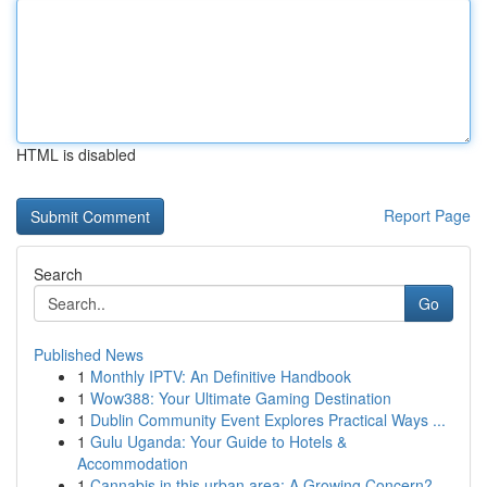
HTML is disabled
Report Page
Search
Go
Published News
1
Monthly IPTV: An Definitive Handbook
1
Wow388: Your Ultimate Gaming Destination
1
Dublin Community Event Explores Practical Ways ...
1
Gulu Uganda: Your Guide to Hotels &
Accommodation
1
Cannabis in this urban area: A Growing Concern?