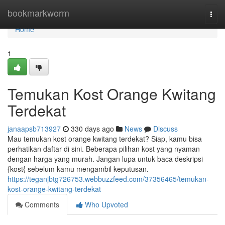
Home
bookmarkworm
Togg
navi
Home
1
Temukan Kost Orange Kwitang
Terdekat
janaapsb713927
330 days ago
News
Discuss
Mau temukan kost orange kwitang terdekat? Siap, kamu bisa
perhatikan daftar di sini. Beberapa pilihan kost yang nyaman
dengan harga yang murah. Jangan lupa untuk baca deskripsi
{kost{ sebelum kamu mengambil keputusan.
https://teganjbtg726753.webbuzzfeed.com/37356465/temukan-
kost-orange-kwitang-terdekat
Comments
Who Upvoted