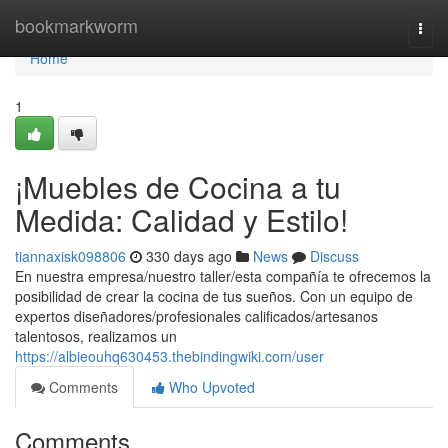
Home
bookmarkworm
Togg
navi
Home
1
¡Muebles de Cocina a tu
Medida: Calidad y Estilo!
tiannaxisk098806
330 days ago
News
Discuss
En nuestra empresa/nuestro taller/esta compañía te ofrecemos la
posibilidad de crear la cocina de tus sueños. Con un equipo de
expertos diseñadores/profesionales calificados/artesanos
talentosos, realizamos un
https://albieouhq630453.thebindingwiki.com/user
Comments
Who Upvoted
Comments