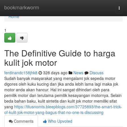
Home
bookmarkworm
Togg
navi
Home
1
The Definitive Guide to harga
kulit jok motor
ferdinandc158jhk8
328 days ago
News
Discuss
Sudah banyak masyarakat yang mengalami jok sepeda motor
digores oleh kuku kucing dan jika anda lebih lama lagi maka jok
motor anda akan hancur. Hal ini sangat dihindari oleh para
pemilik motor dan terutama pemilik kesayangan motornya. Selain
beda bahan baku, kulit sintetis dan kulit jok motor memiliki sifat
yang
https://titusnomts.bleepblogs.com/37725893/the-smart-trick-
of-kulit-jok-motor-yang-bagus-that-no-one-is-discussing
Comments
Who Upvoted