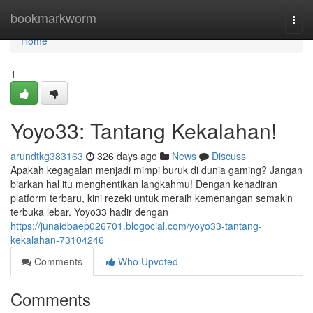
Home
bookmarkworm
Togg
navi
Home
1
Yoyo33: Tantang Kekalahan!
arundtkg383163
326 days ago
News
Discuss
Apakah kegagalan menjadi mimpi buruk di dunia gaming? Jangan
biarkan hal itu menghentikan langkahmu! Dengan kehadiran
platform terbaru, kini rezeki untuk meraih kemenangan semakin
terbuka lebar. Yoyo33 hadir dengan
https://junaidbaep026701.blogocial.com/yoyo33-tantang-
kekalahan-73104246
Comments
Who Upvoted
Comments