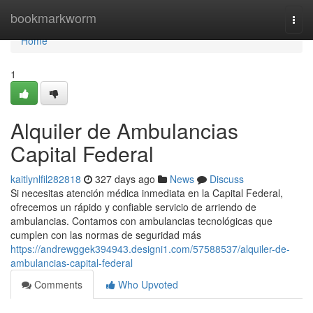
Home
bookmarkworm
Togg
navi
Home
1
Alquiler de Ambulancias
Capital Federal
kaitlynlfil282818
327 days ago
News
Discuss
Si necesitas atención médica inmediata en la Capital Federal,
ofrecemos un rápido y confiable servicio de arriendo de
ambulancias. Contamos con ambulancias tecnológicas que
cumplen con las normas de seguridad más
https://andrewggek394943.designi1.com/57588537/alquiler-de-
ambulancias-capital-federal
Comments
Who Upvoted