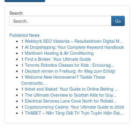
Search
Go
Published News
1
Webbyrå SEO Västerås – Resultatdriven Digital M...
1
AI Dropshipping: Your Complete Keyword Handbook
1
Markham Heating & Air Conditioning
1
Find a Broker: Your Ultimate Guide
1
Toronto Robotics Classes for Kids : Encourag...
1
Deutsch lernen in Freiburg: Ihr Weg zum Erfolg!
1
Welcome New Homeowner? Tackle These
Constructio...
1
8xbet and Xtabet: Your Guide to Online Betting ...
1
The Ultimate Overview to Scottish Kilts for Guy...
1
Electrical Services Lane Cove North for Reliabl...
1
Cryptocurrency Casino: Your Ultimate Guide to 2024
1
THABET – Nền Tảng Giải Trí Trực Tuyến Hiện Đại,...