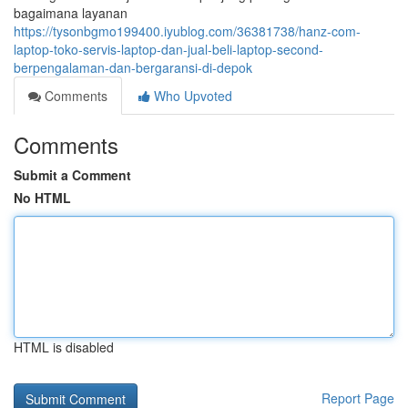
bagaimana layanan
https://tysonbgmo199400.iyublog.com/36381738/hanz-com-
laptop-toko-servis-laptop-dan-jual-beli-laptop-second-
berpengalaman-dan-bergaransi-di-depok
Comments
Who Upvoted
Comments
Submit a Comment
No HTML
HTML is disabled
Report Page