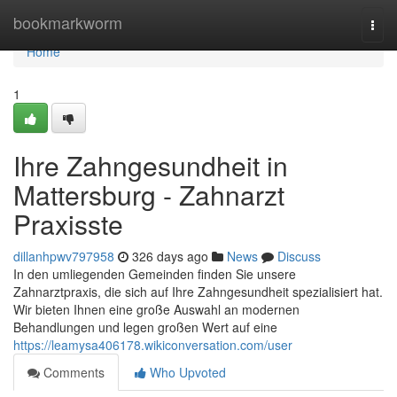
Home
bookmarkworm
Togg
navi
Home
1
Ihre Zahngesundheit in
Mattersburg - Zahnarzt
Praxisste
dillanhpwv797958
326 days ago
News
Discuss
In den umliegenden Gemeinden finden Sie unsere
Zahnarztpraxis, die sich auf Ihre Zahngesundheit spezialisiert hat.
Wir bieten Ihnen eine große Auswahl an modernen
Behandlungen und legen großen Wert auf eine
https://leamysa406178.wikiconversation.com/user
Comments
Who Upvoted