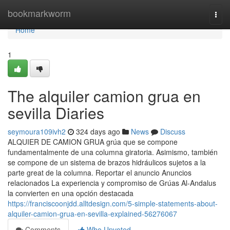
Home
bookmarkworm
Togg
navi
Home
1
The alquiler camion grua en
sevilla Diaries
seymoura109ivh2
324 days ago
News
Discuss
ALQUIER DE CAMION GRUA grúa que se compone
fundamentalmente de una columna giratoria. Asimismo, también
se compone de un sistema de brazos hidráulicos sujetos a la
parte great de la columna. Reportar el anuncio Anuncios
relacionados La experiencia y compromiso de Grúas Al-Andalus
la convierten en una opción destacada
https://franciscoonjdd.alltdesign.com/5-simple-statements-about-
alquiler-camion-grua-en-sevilla-explained-56276067
Comments
Who Upvoted