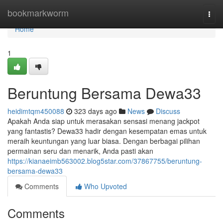
Home
bookmarkworm
Togg
navi
Home
1
Beruntung Bersama Dewa33
heidimtqm450088
323 days ago
News
Discuss
Apakah Anda siap untuk merasakan sensasi menang jackpot
yang fantastis? Dewa33 hadir dengan kesempatan emas untuk
meraih keuntungan yang luar biasa. Dengan berbagai pilihan
permainan seru dan menarik, Anda pasti akan
https://kianaeimb563002.blog5star.com/37867755/beruntung-
bersama-dewa33
Comments
Who Upvoted
Comments