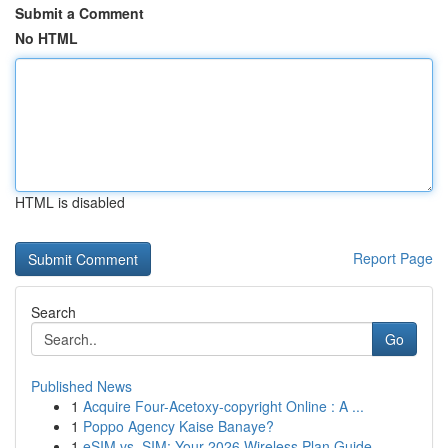
Submit a Comment
No HTML
HTML is disabled
Report Page
Search
Go
Published News
1
Acquire Four-Acetoxy-copyright Online : A ...
1
Poppo Agency Kaise Banaye?
1
eSIM vs. SIM: Your 2026 Wireless Plan Guide